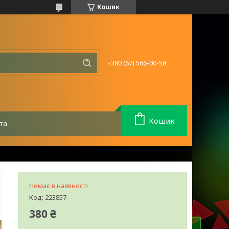
Кошик
+380 (67) 566-00-58
Кошик
та
Немає в наявності
Код:
223857
380 ₴