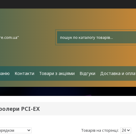
e.com.ua"
панію
Контакти
Товари з акціями
Відгуки
Доставка и опла
ролери PCI-EX