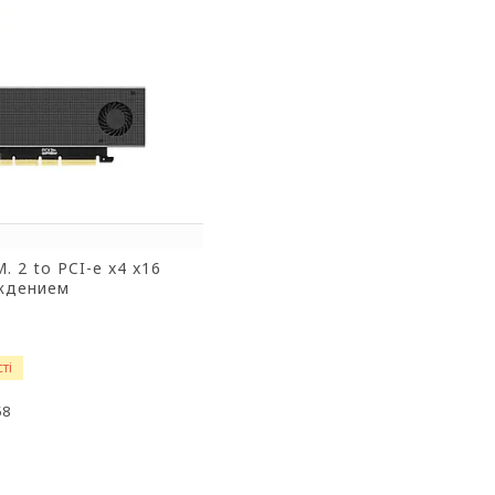
. 2 to PCI-e x4 x16
ждением
ті
58