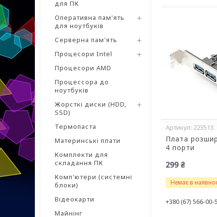
для ПК
Оперативна пам'ять
для ноутбуків
Серверна пам'ять
Процесори Intel
Процесори AMD
Процессора до
ноутбуків
Жорсткі диски (HDD,
SSD)
Термопаста
223513
Плата розшир
Материнські плати
4 порти
Комплекти для
складання ПК
299 ₴
Комп'ютери (системні
Немає в наявнос
блоки)
Відеокарти
+380 (67) 566-00-
Майнінг