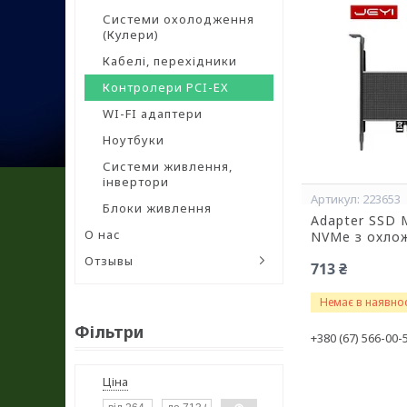
Системи охолодження
(Кулери)
Кабелі, перехідники
Контролери PCI-EX
WI-FI адаптери
Ноутбуки
Системи живлення,
інвертори
223653
Блоки живлення
Adapter SSD M
О нас
NVMe з охло
Отзывы
713 ₴
Немає в наявнос
Фільтри
+380 (67) 566-00-
Ціна