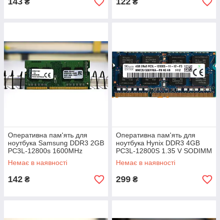
143
122
₴
₴
Оперативна пам'ять для
Оперативна пам'ять для
ноутбука Samsung DDR3 2GB
ноутбука Hynix DDR3 4GB
PC3L-12800s 1600MHz
PC3L-12800S 1.35 V SODIMM
sodimm, б/в
(б/у)
Немає в наявності
Немає в наявності
142
299
₴
₴