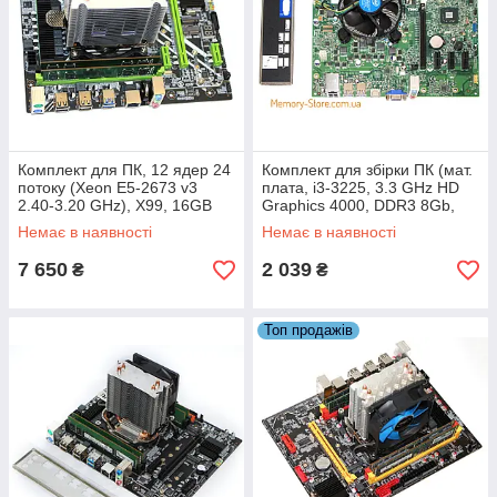
Комплект для ПК, 12 ядер 24
Комплект для збірки ПК (мат.
потоку (Xeon E5-2673 v3
плата, i3-3225, 3.3 GHz HD
2.40-3.20 GHz), X99, 16GB
Graphics 4000, DDR3 8Gb,
DDR4, +кулер вежа
кулер, задня планка)
Немає в наявності
Немає в наявності
7 650
2 039
₴
₴
Топ продажів