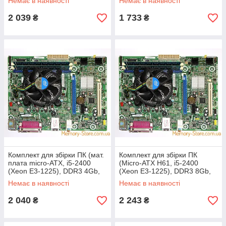
Немає в наявності
Немає в наявності
2 039
1 733
₴
₴
Комплект для збірки ПК (мат.
Комплект для збірки ПК
плата micro-ATX, i5-2400
(Micro-ATX H61, i5-2400
(Xeon E3-1225), DDR3 4Gb,
(Xeon E3-1225), DDR3 8Gb,
кулер, задня планка)
кулер, задня планка)
Немає в наявності
Немає в наявності
2 040
2 243
₴
₴