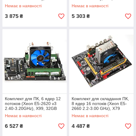
DDR3 16GB, +кулер вежа
DDR4, +кулер вежа
Немає в наявності
Немає в наявності
3 875
5 303
₴
₴
Комплект для ПК, 6 ядер 12
Комплект для складання ПК,
потоков (Xeon E5-2620 v3
8 ядер 16 потоків (Xeon E5-
2.40-3.20GHz), X99, 32GB
2660 2.2-3.00 GHz), X79
DDR4, +кулер башня
DDR3 32GB, +кулер вежа
Немає в наявності
Немає в наявності
6 527
4 487
₴
₴