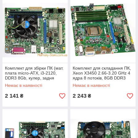
Комплект для збірки ПК (мат.
Комплект для складання ПК,
плата micro-ATX, i3-2120,
Xeon X3450 2.66-3.20 GHz 4
DDR3 8Gb, кулер, задня
ядра 8 потоків, 8GB DDR3
планка)
Немає в наявності
Немає в наявності
2 141
2 243
₴
₴