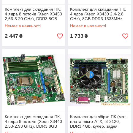
Комплект для складання ПК,
Комплект для складання ПК,
4 ядра 8 потоків (Xeon X3450
4 ядра (Xeon X3430 2,4-2.8
2,66-3.20 GHz), DDR3 8GB
GHz), 8GB DDR3 1333MHz
1600MHz
Немає в наявності
Немає в наявності
2 447
1 733
₴
₴
Комплект для складання ПК,
Комплект для збірки ПК (мат.
4 ядра 8 потоків (Xeon X3440
плата micro-ATX, i3-2120,
2,53-2.93 GHz), DDR3 8GB
DDR3 4Gb, кулер, задня
планка)