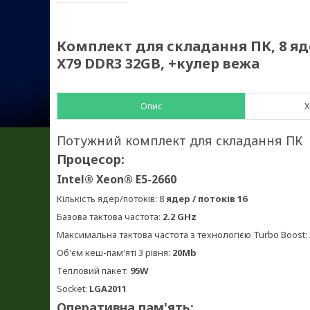
Комплект для складання ПК, 8 ядер 
X79 DDR3 32GB, +кулер вежа
Опис
Х
Потужний комплект для складання ПК
Процесор:
Intel® Xeon® E5-2660
Кількість ядер/потоків: 8
ядер / потоків 16
Базова тактова частота:
2.2 GHz
Максимальна тактова частота з технологією Turbo Boost:
Об'єм кеш-пам'яті 3 рівня:
20Mb
Тепловий пакет:
95W
Socket:
LGA2011
Оперативна пам'ять: