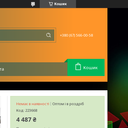
Кошик
+380 (67) 566-00-58
Кошик
та
Немає в наявності
Оптом і в роздріб
Код:
223668
4 487 ₴