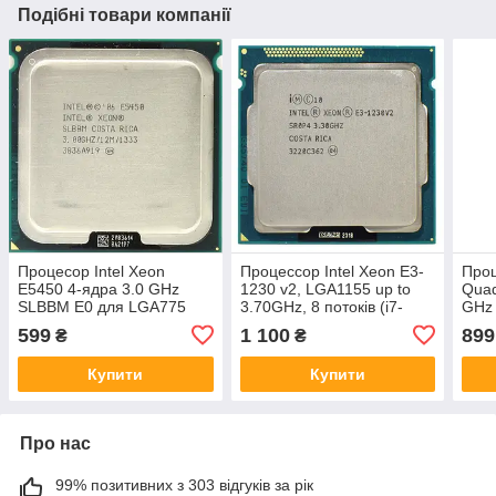
Подібні товари компанії
Процесор Intel Xeon
Процессор Intel Xeon E3-
Проц
E5450 4-ядра 3.0 GHz
1230 v2, LGA1155 up to
Qua
SLBBM E0 для LGA775
3.70GHz, 8 потоків (i7-
GHz
(Q9650)
3770)
599
1 100
899
₴
₴
Купити
Купити
Про нас
99% позитивних з 303 відгуків за рік