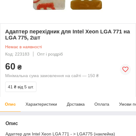
Адаптер перехідник для Intel Xeon LGA 771 на
LGA 775, 2шт
Немає в наявності
Код: 223183
Опт і роздріб
60
₴
Мінімальна сума замовлення на сайті — 150 ₴
41 ₴
від 5 шт.
Опис
Характеристики
Доставка
Оплата
Умови п
Опис
Адаптер для Intel Xeon LGA 771 - > LGA775 (наклейка)