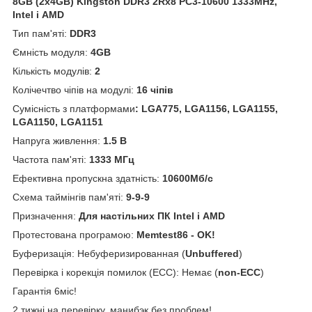
8GB (2x4GB) Kingston DDR3 2Rx8 PC3-10600 1333MHz,
Intel і AMD
Тип пам'яті:
DDR3
Ємність модуля:
4GB
Кількість модулів:
2
Колічечтво чіпів на модулі:
16 чіпів
Сумісність з платформами
:
LGA775, LGA1156
, LGA1155,
LGA1150, LGA1151
Напруга живлення:
1.5 В
Частота пам'яті:
1333 МГц
Ефективна пропускна здатність:
10600Мб/с
Схема таймінгів пам'яті:
9-9-9
Призначення:
Для настільних ПК Intel і AMD
Протестована програмою:
Memtest86 - OK!
Буферизація: Небуферизированная (
Unbuffered
)
Перевірка і корекція помилок (ECC): Немає (
non-ECC
)
Гарантія 6міс!
2 тижні на перевірку, манибэк без проблем!