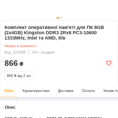
Комплект оперативної пам'яті для ПК 8GB
(2x4GB) Kingston DDR3 2Rx8 PC3-10600
1333MHz, Intel та AMD, б/в
Немає в наявності
Код: 223298
Опт і роздріб
866
₴
866 ₴
від 2 шт.
Опис
Характеристики
Доставка
Оплата
Умови п
Опис