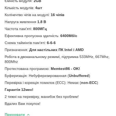
Ємність модуля:
2GB
Кількість модулів:
4шт
Колічечтво чіпів на модулі:
16 чіпів
Напруга живлення
1.8 В
Частота пам'яті:
800МГц
Ефективна пропускна здатність:
6400Мб/с
Схема таймінгів пам'яті:
6-6-6
Призначення:
Для настільних ПК Intel і AMD
Робота в двоканальному режимі, підтримка 533MHz, 667Mhz,
800Mhz
Протестована програмою:
Memtest86 - OK!
Буферизація: Небуферизированная (
Unbuffered
)
Перевірка і корекція помилок (ECC): Немає (
non-ECC
)
Гарантія 12мес!
2 тижні на перевірку, манибэк без проблем!
Вдалих Вам покупок!
Приховати