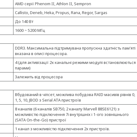
AMD серії Phenom II, Athlon II, Sempron
Callisto, Deneb, Heka, Propus, Rana, Regor, Sargas
До 140 Вт
1600 ~ 5200 МГц
DDR3. Максимальна підтримувана пропускна здатність пам'яті
вказана в описі процесора.
4 (для активізації 2х канальні режими модулі встановлюються
парами)
Залежить від процесора
Вбудований в чіпсет, можлива побудова RAID масивів рівнів 0,
1, 5, 10, JBOD з Serial ATA пристроїв
8 каналів (6 каналів SB750, 2 каналу Marvell 88SE6121) з
можливістю підключення 7і внутрішніх і 1-ого зовнішнього
(SATA On-the-Go) пристрої
1 канал з можливістю підключення 2х пристроїв.