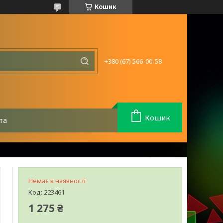
Кошик
+380 (67) 566-00-58
Кошик
та
Немає в наявності
Код:
223461
1 275 ₴