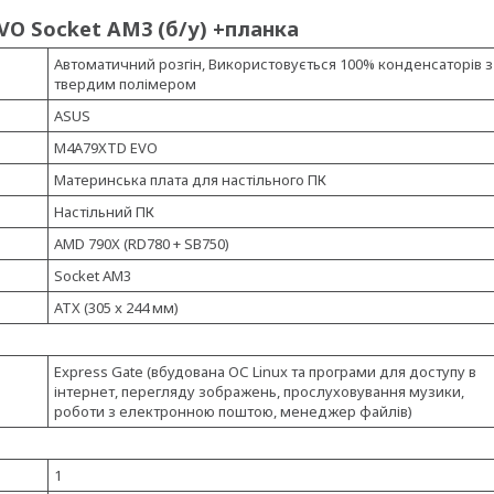
O Socket AM3 (б/у) +планка
Автоматичний розгін, Використовується 100% конденсаторів з
твердим полімером
ASUS
M4A79XTD EVO
Материнська плата для настільного ПК
Настільний ПК
AMD 790X (RD780 + SB750)
Socket AM3
ATX (305 x 244 мм)
Express Gate (вбудована ОС Linux та програми для доступу в
інтернет, перегляду зображень, прослуховування музики,
роботи з електронною поштою, менеджер файлів)
1