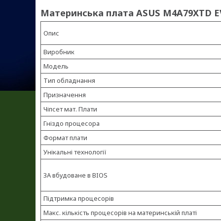
Материнська плата ASUS M4A79XTD EV
Опис
Виробник
Модель
Тип обладнання
Призначення
Чіпсет мат. Плати
Гніздо процесора
Формат плати
Унікальні технології
ЗА вбудоване в BIOS
Підтримка процесорів
Макс. кількість процесорів на материнській платі