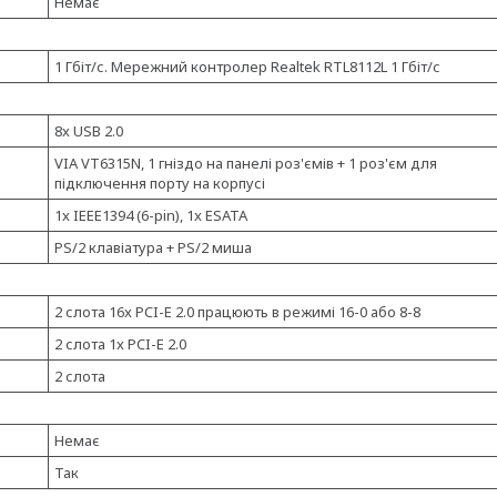
Немає
1 Гбіт/с. Мережний контролер Realtek RTL8112L 1 Гбіт/с
8x USB 2.0
VIA VT6315N, 1 гніздо на панелі роз'ємів + 1 роз'єм для
підключення порту на корпусі
1x IEEE1394 (6-pin), 1x ESATA
PS/2 клавіатура + PS/2 миша
2 слота 16x PCI-E 2.0 працюють в режимі 16-0 або 8-8
2 слота 1x PCI-E 2.0
2 слота
Немає
Так