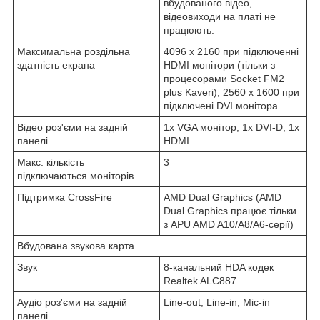
вбудованого відео,
відеовиходи на платі не
працюють.
Максимальна роздільна
4096 x 2160 при підключенні
здатність екрана
HDMI монітори (тільки з
процесорами Socket FM2
plus Kaveri), 2560 x 1600 при
підключені DVI монітора
Відео роз'єми на задній
1x VGA монітор, 1x DVI-D, 1x
панелі
HDMI
Макс. кількість
3
підключаються моніторів
Підтримка CrossFire
AMD Dual Graphics (AMD
Dual Graphics працює тільки
з APU AMD A10/A8/A6-серії)
Вбудована звукова карта
Звук
8-канальний HDA кодек
Realtek ALC887
Аудіо роз'єми на задній
Line-out, Line-in, Mic-in
панелі