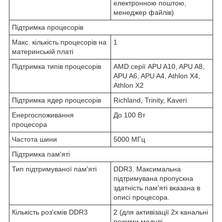
електронною поштою,
менеджер файлів)
Підтримка процесорів
Макс. кількість процесорів на
1
материнській платі
Підтримка типів процесорів
AMD серії APU A10, APU A8,
APU A6, APU A4, Athlon X4,
Athlon X2
Підтримка ядер процесорів
Richland, Trinity, Kaveri
Енергоспоживання
До 100 Вт
процесора
Частота шини
5000 МГц
Підтримка пам'яті
Тип підтримуваної пам'яті
DDR3. Максимальна
підтримувана пропускна
здатність пам'яті вказана в
описі процесора.
Кількість роз'ємів DDR3
2 (для активізації 2х канальні
режими модулі