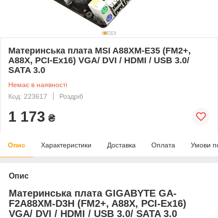
Материнська плата MSI A88XM-E35 (FM2+,
A88X, PCI-Ex16) VGA/ DVI / HDMI / USB 3.0/
SATA 3.0
Немає в наявності
Код: 223617
Роздріб
1 173
₴
Опис
Характеристики
Доставка
Оплата
Умови п
Опис
Материнська плата GIGABYTE GA-
F2A88XM-D3H (FM2+, A88X, PCI-Ex16)
VGA/ DVI / HDMI / USB 3.0/ SATA 3.0