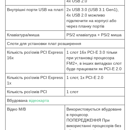
4x USB 2.0
Внутрішні порти USB на платі
2x USB 3.0 (USB 3.1 Gen1),
4x USB 2.0 можливо
підключити на корпусі або
через планку портів
Клавіатура/миша
PS/2 клавіатура + PS/2 миша
Слоти для установки плат розширення
Кількість роз'ємів PCI Express
1 слот 16x PCI-E 3.0 тільки
16x
при установці процесора
FM2+, в інших випадках слот
буде працювати як PCI-E 2.0
Кількість роз'ємів PCI Express
1 слот, 1x PCI-E 2.0
1x
Кількість роз'ємів PCI
1 слот
Вбудована
відеокарта
Відео M/B
Використовується вбудоване
в процесор.
ПОПЕРЕДЖЕННЯ При
використанні процесорів без