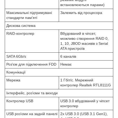
встановлюються парами)
Максимальні підтримувані
Залежить від процесора
стандарти пам'яті
Дискова система
RAID-контролер
Вбудований в чіпсет,
можливо створення RAID 0,
1, 10, JBOD масивів з Serial
ATA пристроїв
SATA 6Gb/s
6 каналів
Роз'єм для підключення FDD
Немає
Комунікації
Мережа
1 Гбіт/с. Мережний
контролер Realtek RTL8111G
Інтерфейс, роз'єми та виходи
Контролер USB
USB 3.0 вбудований у чіпсет
контролер
USB роз'єми на задній панелі
2x USB 3.0 (USB 3.1 Gen1),