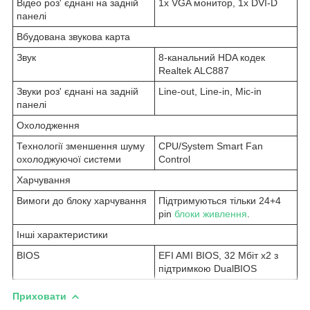
Відео роз' єднані на задній
1x VGA монитор, 1x DVI-D
панелі
Вбудована звукова карта
Звук
8-канальний HDA кодек
Realtek ALC887
Звуки роз' єднані на задній
Line-out, Line-in, Mic-in
панелі
Охолодження
Технології зменшення шуму
CPU/System Smart Fan
охолоджуючої системи
Control
Харчування
Вимоги до блоку харчування
Підтримуються тільки 24+4
pin
блоки живлення
.
Інші характеристики
BIOS
EFI AMI BIOS, 32 Мбіт x2 з
підтримкою DualBIOS
Приховати