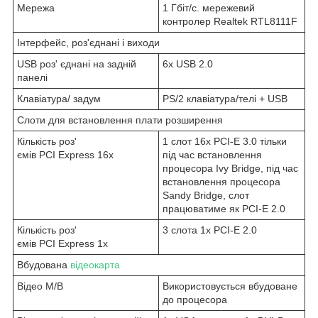
Мережа
1 Гбіт/с. мережевий
контролер Realtek RTL8111F
Інтерфейс, роз'єднані і виходи
USB роз' єднані на задній
6x USB 2.0
панелі
Клавіатура/ задум
PS/2 клавіатура/телі + USB
Слоти для встановлення плати розширення
Кількість роз'
1 слот 16x PCI-E 3.0 тільки
ємів PCI Express 16x
під час встановлення
процесора Ivy Bridge, під час
встановлення процесора
Sandy Bridge, слот
працюватиме як PCI-E 2.0
Кількість роз'
3 слота 1x PCI-E 2.0
ємів PCI Express 1x
Вбудована
відеокарта
Відео M/B
Використовується вбудоване
до процесора