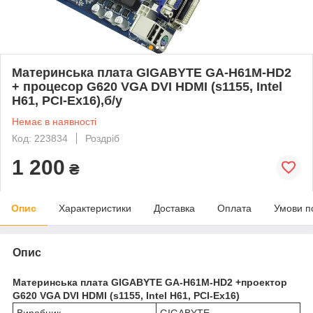
Материнська плата GIGABYTE GA-H61M-HD2
+ процесор G620 VGA DVI HDMI (s1155, Intel
H61, PCI-Ex16),б/у
Немає в наявності
Код: 223834
Роздріб
1 200
₴
Опис
Характеристики
Доставка
Оплата
Умови п
Опис
Материнська плата GIGABYTE GA-H61M-HD2 +проектор
G620 VGA DVI HDMI (s1155, Intel H61, PCI-Ex16)
Виробник
GIGABYTE