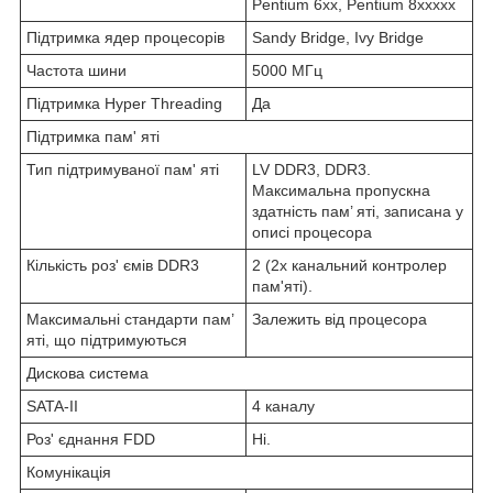
Pentium 6xx, Pentium 8xxxxx
Підтримка ядер процесорів
Sandy Bridge, Ivy Bridge
Частота шини
5000 МГц
Підтримка Hyper Threading
Да
Підтримка пам' яті
Тип підтримуваної пам' яті
LV DDR3, DDR3.
Максимальна пропускна
здатність пам’ яті, записана у
описі процесора
Кількість роз' ємів DDR3
2 (2х канальний контролер
пам'яті).
Максимальні стандарти пам’
Залежить від процесора
яті, що підтримуються
Дискова система
SATA-II
4 каналу
Роз' єднання FDD
Ні.
Комунікація