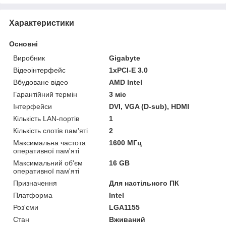
Характеристики
Основні
Виробник
Gigabyte
Відеоінтерфейс
1xPCI-E 3.0
Вбудоване відео
AMD Intel
Гарантійний термін
3 міс
Інтерфейси
DVI, VGA (D-sub), HDMI
Кількість LAN-портів
1
Кількість слотів пам'яті
2
Максимальна частота
1600 МГц
оперативної пам'яті
Максимальний об'єм
16 GB
оперативної пам'яті
Призначення
Для настільного ПК
Платформа
Intel
Роз'єми
LGA1155
Стан
Вживаний