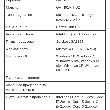
Модель
GA-H61M-HD2
Тип обладнання
Материнська плата для
настільного ПК
Призначення
Настільний ПК
Чіпсет мат. Платі
Intel H61 (rev. B3 і вище)
Гніздо процесора
Setcket LGA1155
Формат плати
MicroATX (226 x 174 мм)
Підтримка ОС
Windows 10, Windows 7,
Windows Vista, Windows XP
x64, Windows XP, Windows
MCE 2005
Підтримка процесорів
Макс. кіло процесорів на
1
материнській платі
Підтримка типів процесорів
Intel серії Core i7-3xxxx, Core
i7-2xxxxx, Core i5-3xxxx, Core
i5-2xxxxx, Core i3-2xxxxxx,