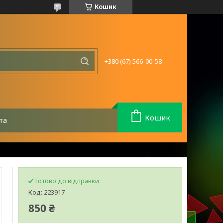
Кошик
+380 (67) 566-00-58
Кошик
та
Готово до відправки
Код:
223917
850 ₴