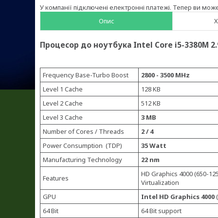
У компанії підключені електронні платежі. Тепер ви мож
Опис
Х
Процесор до ноутбука Intel Core i5-3380M 2.
Frequency Base-Turbo Boost
2800 - 3500 MHz
Level 1 Cache
128 KB
Level 2 Cache
512 KB
Level 3 Cache
3 MB
Number of Cores / Threads
2 / 4
Power Consumption (TDP)
35 Watt
Manufacturing Technology
22 nm
HD Graphics 4000 (650-12
Features
Virtualization
GPU
Intel HD Graphics 4000
(
64 Bit
64 Bit support