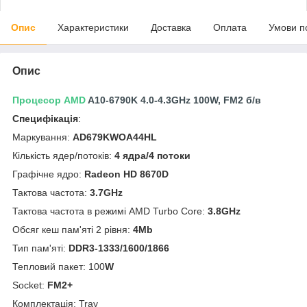
Опис
Характеристики
Доставка
Оплата
Умови п
Опис
Процесор AMD
A10-6790K 4.0-4.3GHz 100W, FM2 б/в
Специфікація
:
Маркування:
AD679KWOA44HL
Кількість ядер/потоків:
4 ядра/4 потоки
Графічне ядро:
Radeon HD 8670D
Тактова частота:
3.7GHz
Тактова частота в режимі AMD Turbo Core:
3.8GHz
Обсяг кеш пам'яті 2 рівня:
4Mb
Тип пам'яті:
DDR3-1333/1600/1866
Тепловий пакет: 100
W
Socket:
FM2+
Комплектація: Tray