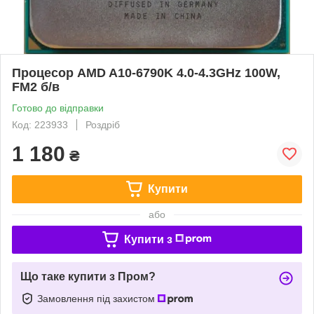
Процесор AMD A10-6790K 4.0-4.3GHz 100W,
FM2 б/в
Готово до відправки
Код: 223933
Роздріб
1 180
₴
Купити
або
Купити з
Що таке купити з Пром?
Замовлення під захистом