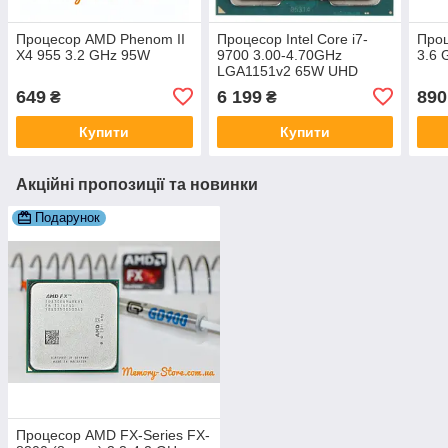
Процесор AMD Phenom II
Процесор Intel Core i7-
Про
X4 955 3.2 GHz 95W
9700 3.00-4.70GHz
3.6 
LGA1151v2 65W UHD
Graphics 630 Б/В
649
6 199
890
₴
₴
Купити
Купити
Акційні пропозиції та новинки
Подарунок
Процесор AMD FX-Series FX-