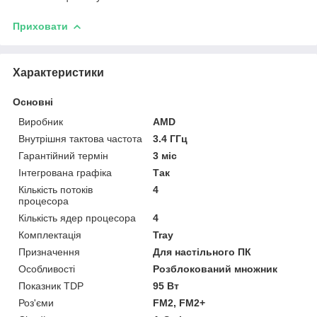
Приховати
Характеристики
Основні
Виробник
AMD
Внутрішня тактова частота
3.4 ГГц
Гарантійний термін
3 міс
Інтегрована графіка
Так
Кількість потоків
4
процесора
Кількість ядер процесора
4
Комплектація
Tray
Призначення
Для настільного ПК
Особливості
Розблокований множник
Показник TDP
95 Вт
Роз'єми
FM2, FM2+