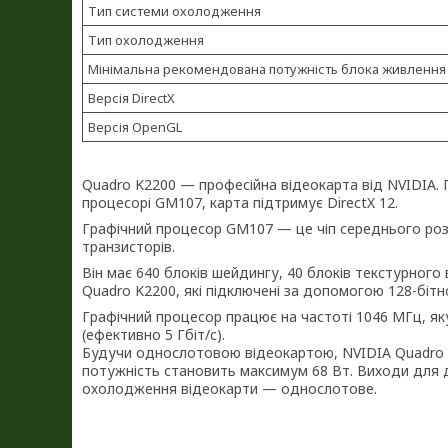
Тип системи охолодження
Тип охолодження
Мінімальна рекомендована потужність блока живлення
Версія DirectX
Версія OpenGL
Quadro K2200 — професійна відеокарта від NVIDIA.
процесорі GM107, карта підтримує DirectX 12.
Графічний процесор GM107 — це чіп середнього роз
транзисторів.
Він має 640 блоків шейдингу, 40 блоків текстурного
Quadro K2200, які підключені за допомогою 128-бітно
Графічний процесор працює на частоті 1046 МГц, як
(ефективно 5 Гбіт/с).
Будучи однослотовою відеокартою, NVIDIA Quadro 
потужність становить максимум 68 Вт. Виходи для ди
охолодження відеокарти — однослотове.