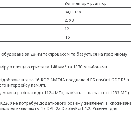
Вентилятор + радіатор
радіатор
250 Вт
12
4.6
 Побудована за 28-нм техпроцесом та базується на графічному
міру з площею кристала 148 мм² та 1870 мільйонами
 відображення та 16 ROP. NVIDIA поєднала 4 ГБ пам'яті GDDR5 з
го інтерфейсу пам'яті.
у можна розігнати до 1124 МГц, пам'ять — на частоті 1253 МГц
K2200 не потребує додаткового роз'єму живлення, її споживан
сплея включають: 1x DVI, 2x DisplayPort 1.2. Рішення для