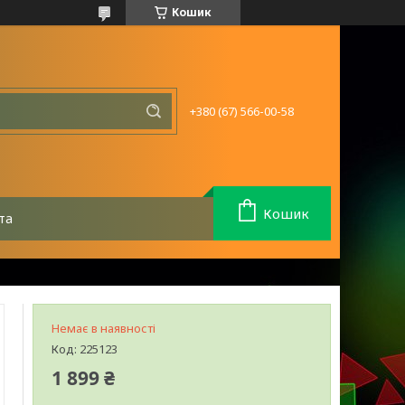
Кошик
+380 (67) 566-00-58
Кошик
та
Немає в наявності
Код:
225123
1 899 ₴