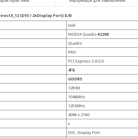
арактеристики
Інформація для замовлення
ectX_12 (DVI / 2xDisplay Port) Б/В
Dell
NVIDIA Quadro
K2200
Quadro
PRO
PCI Express 3.0/2.0
4ГБ
GDDR5
128 Bit
1046MHz
1253MHz
4096 x 2160
є
DVI, Display Port