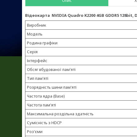
Опис
Х
Відеокарта NVIDIA Quadro K2200 4GB GDDR5 128bit, Dir
Виробник
Модель
Родина графіки
Серія
Інтерфейс
Обсяг вбудованої пам'яті
Тип пам'яті
Розрядність шини пам'яті
Частота ядра (Base)
Частота пам'яті
Максимальна роздільна здатність
Сумісність з HDCP
Роз'єми