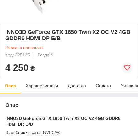
INNO3D GeForce GTX 1650 Twin X2 OC V2 4GB
GDDR6 HDMI DP Б/В
Немає в наявності
Код: 225125
Роздріб
4 250
₴
Опис
Характеристики
Доставка
Оплата
Умови п
Опис
INNO3D GeForce GTX 1650 Twin X2 OC V2 4GB GDDR6
HDMI DP, Б/В
Виробник чіпсета: NVIDIA®