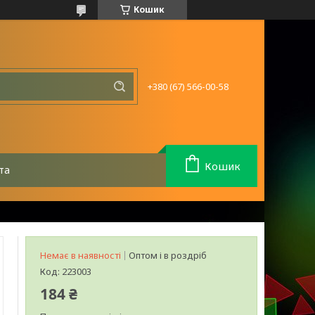
Кошик
+380 (67) 566-00-58
Кошик
та
Немає в наявності
Оптом і в роздріб
Код:
223003
184 ₴