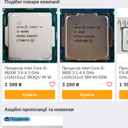
Подібні товари компанії
Процесор Intel Core i5-
Процесор Intel Core i5-
Проц
8600K 3.6-4.3 GHz
9600 3.1-4.6 GHz
FX-8
LGA1151v2 SR3QU 95 W
LGA1151v2 SRF4H 65W
GHz
Intel HD Graphics 630 бв
UHD Graphics 630 бв
2 399
3 200
1 3
₴
₴
Купити
Купити
Акційні пропозиції та новинки
Подарунок