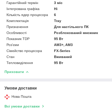
Гарантійний термін
3 міс
Інтегрована графіка
Ні
Кількість ядер процесора
6
Комплектація
Tray
Призначення
Для настільного ПК
Особливості
Розблокований множник
Показник TDP
95 Вт
Роз'єми
AM3+, AM3
Сімейство процесора
FX-Series
Стан
Вживаний
Тепловиділення
95 Вт
Приховати
Умови доставки
Нова Пошта
Всі умови доставки